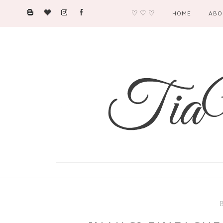
♡ ♡ ♡
HOME
ABO