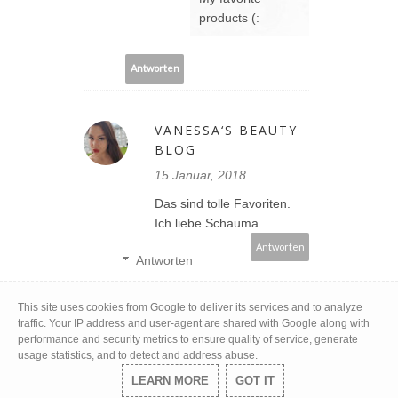
products (:
Antworten
VANESSA‘S BEAUTY
BLOG
15 Januar, 2018
Das sind tolle Favoriten.
Ich liebe Schauma
Antworten
Antworten
TIAMEL
This site uses cookies from Google to deliver its services and to analyze
traffic. Your IP address and user-agent are shared with Google along with
18 Januar, 2018
performance and security metrics to ensure quality of service, generate
usage statistics, and to detect and address abuse.
Danke, Schaume
Schampoo haben
LEARN MORE
GOT IT